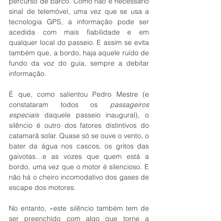
percurso de barco. Como não é necessário 
sinal de telemóvel, uma vez que se usa a 
tecnologia GPS, a informação pode ser 
acedida com mais fiabilidade e em 
qualquer local do passeio. E assim se evita 
também que, a bordo, haja aquele ruído de 
fundo da voz do guia, sempre a debitar 
informação.
É que, como salientou Pedro Mestre (e 
constataram todos os 
passageiros 
especiais
 daquele passeio inaugural), o 
silêncio é outro dos fatores distintivos do 
catamarã solar. Quase só se ouve o vento, o 
bater da água nos cascos, os gritos das 
gaivotas…e as vozes que quem está a 
bordo, uma vez que o motor é silencioso. E 
não há o cheiro incomodativo dos gases de 
escape dos motores.
No entanto, «este silêncio também tem de 
ser preenchido com algo que torne a 