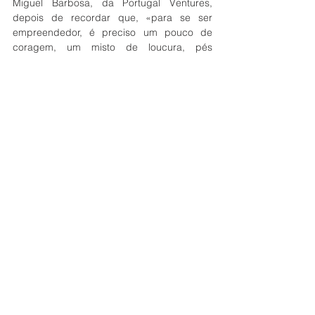
Miguel Barbosa, da Portugal Ventures, 
depois de recordar que, «para se ser 
empreendedor, é preciso um pouco de 
coragem, um misto de loucura, pés 
assentes na terra e vontade de lutar 
bastante», recordou que o novo catamarã 
solar é o segundo investimento apoiado no 
Algarve. O primeiro tinha sido, em 2009, o 
Autódromo Internacional do Algarve.
Luís Matos Martins, da 
Território Criativos
, 
frisou que «este tipo de produtos turísticos 
são transformadores, porque fomentam a 
diversidade e a complementaridade de 
turismo, gastronomia, cultura e património, 
sustentabilidade, energias renováveis».
Os passeios nos dois barcos solares da 
Algarve Sun Boat Trips
 partem da Marina 
de Portimão, a bordo do «Sun Cat» (o 
catamarã de 12 metros) ou do Sunsailer 
(monocasco de 7 metros). Por mar, até 