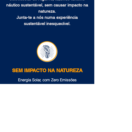
náutico sustentável, sem causar impacto na
natureza.
Junta-te a nós numa experiência
sustentável inesquecível.
SEM IMPACTO NA NATUREZA
Energia Solar, com Zero Emissões
Os nossos barcos não consomem
combustíveis fósseis e não emitem gases de
efeito estufa (GEE). Os motores eletrossolares
não derramam óleos e não produzem gases de
escape.