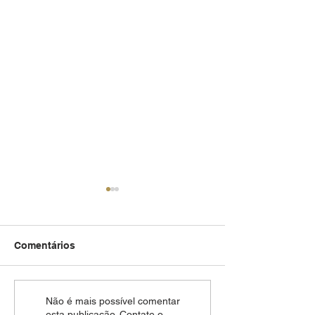
Comentários
Natal no Algarv
Delícias Natalícias do
Não é mais possível comentar
esta publicação. Contate o