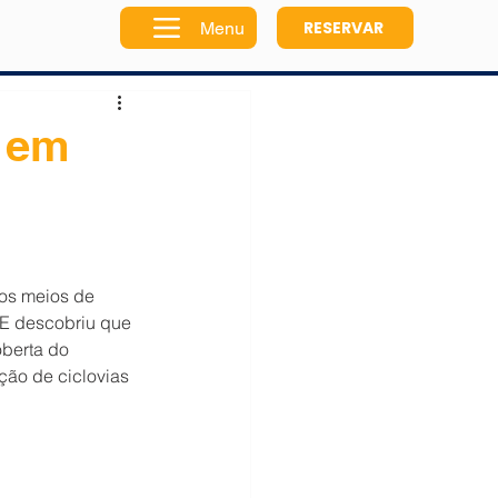
RESERVAR
Menu
 em
os meios de 
E descobriu que 
oberta do 
ação de ciclovias 