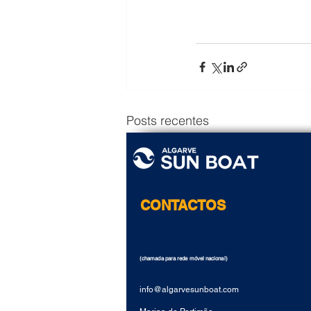
Posts recentes
CONTACTOS
(chamada para rede móvel nacional)
i
nfo@algarvesunboat.com