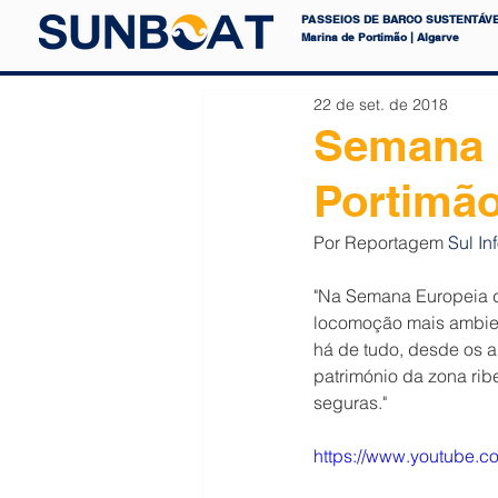
PASSEIOS DE BARCO SUSTENTÁVE
Marina de Portimão | Algarve
22 de set. de 2018
Semana 
Portimã
Por Reportagem 
Sul In
"Na Semana Europeia d
locomoção mais ambien
há de tudo, desde os a
património da zona ribe
seguras."
https://www.youtube